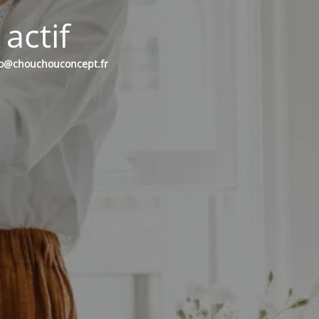
actif
nfo@chouchouconcept.fr