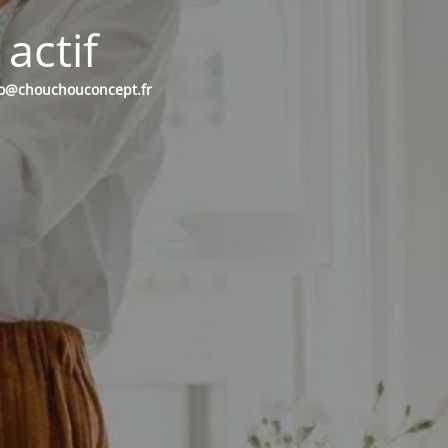
actif
nfo@chouchouconcept.fr