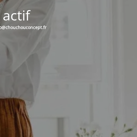
actif
nfo@chouchouconcept.fr